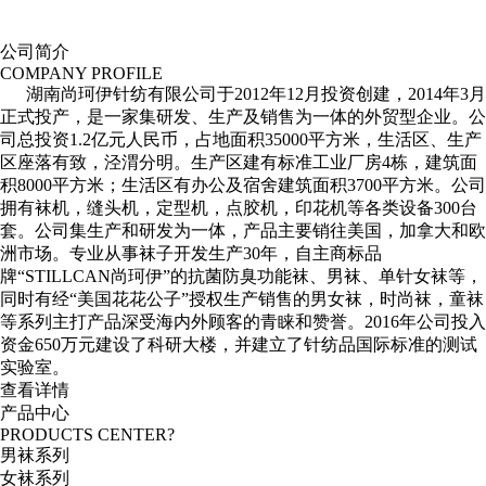
公司简介
COMPANY PROFILE
湖南尚珂伊针纺有限公司于2012年12月投资创建，2014年3月
正式投产，是一家集研发、生产及销售为一体的外贸型企业。公
司总投资1.2亿元人民币，占地面积35000平方米，生活区、生产
区座落有致，泾渭分明。生产区建有标准工业厂房4栋，建筑面
积8000平方米；生活区有办公及宿舍建筑面积3700平方米。公司
拥有袜机，缝头机，定型机，点胶机，印花机等各类设备300台
套。公司集生产和研发为一体，产品主要销往美国，加拿大和欧
洲市场。专业从事袜子开发生产30年，自主商标品
牌“STILLCAN尚珂伊”的抗菌防臭功能袜、男袜、单针女袜等，
同时有经“美国花花公子”授权生产销售的男女袜，时尚袜，童袜
等系列主打产品深受海内外顾客的青睐和赞誉。2016年公司投入
资金650万元建设了科研大楼，并建立了针纺品国际标准的测试
实验室。
查看详情
产品中心
PRODUCTS CENTER?
男袜系列
女袜系列