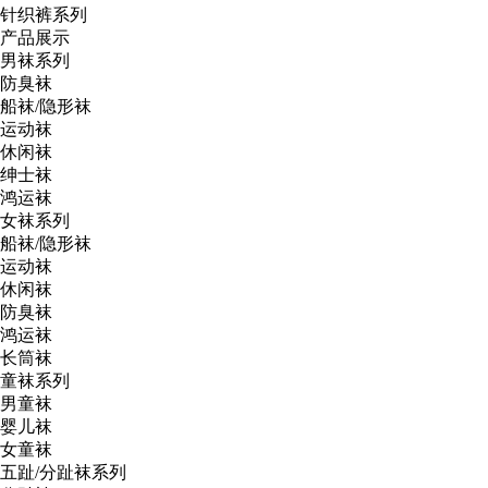
针织裤系列
产品展示
男袜系列
防臭袜
船袜/隐形袜
运动袜
休闲袜
绅士袜
鸿运袜
女袜系列
船袜/隐形袜
运动袜
休闲袜
防臭袜
鸿运袜
长筒袜
童袜系列
男童袜
婴儿袜
女童袜
五趾/分趾袜系列