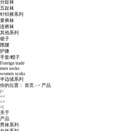
分趾袜
五趾袜
针织裤系列
童裤袜
连裤袜
其他系列
裙子
围腰
护膝
手套/帽子
Foreign trade
men socks
women scoks
半边绒系列
你的位置：
首页
- >
产品
|<
<<
>>
>|
关于
产品
男袜系列
女袜系列